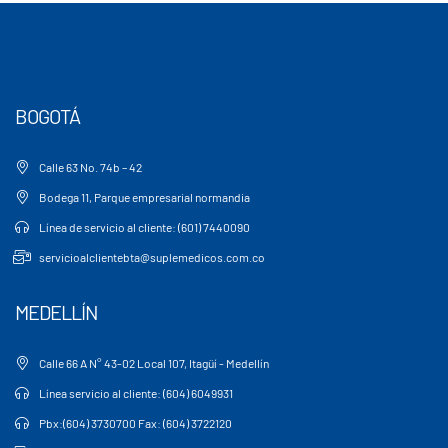
BOGOTÁ
Calle 63 No. 74b – 42
Bodega 11, Parque empresarial normandia
Línea de servicio al cliente: (601) 7440090
servicioalclientebta@suplemedicos.com.co
MEDELLÍN
Calle 66 A N° 43-02 Local 107, Itagüí - Medellín
Línea servicio al cliente: (604) 6049931
Pbx:(604) 3730700 Fax: (604) 3722120