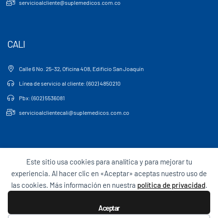
servicioalcliente@suplemedicos.com.co
CALI
Calle 6 No. 25-32, Oficina 408, Edificio San Joaquín
Línea de servicio al cliente: (602) 4850210
Pbx: (602) 5536081
servicioalclientecali@suplemedicos.com.co
Este sitio usa cookies para analítica y para mejorar tu
experiencia. Al hacer clic en «Aceptar» aceptas nuestro uso de
Para empleados
Términos y Condiciones
Sagrilaft
las cookies. Más información en nuestra
política de privacidad
.
Entérate
Aceptar