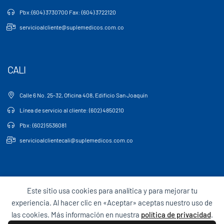
Pbx:(604) 3730700 Fax: (604) 3722120
servicioalcliente@suplemedicos.com.co
CALI
Calle 6 No. 25-32, Oficina 408, Edificio San Joaquín
Línea de servicio al cliente: (602) 4850210
Pbx: (602) 5536081
servicioalclientecali@suplemedicos.com.co
Este sitio usa cookies para analítica y para mejorar tu
experiencia. Al hacer clic en «Aceptar» aceptas nuestro uso de
Para empleados
Términos y Condiciones
Sagrilaft
las cookies. Más información en nuestra
política de privacidad
.
Entérate