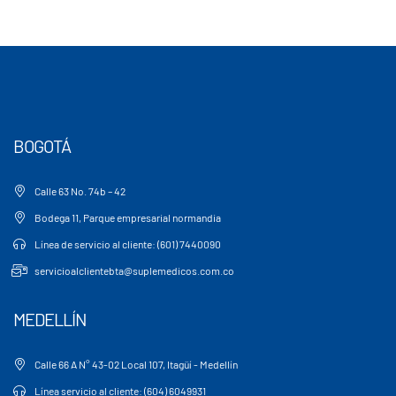
BOGOTÁ
Calle 63 No. 74b – 42
Bodega 11, Parque empresarial normandia
Línea de servicio al cliente: (601) 7440090
servicioalclientebta@suplemedicos.com.co
MEDELLÍN
Calle 66 A N° 43-02 Local 107, Itagüí - Medellín
Línea servicio al cliente: (604) 6049931