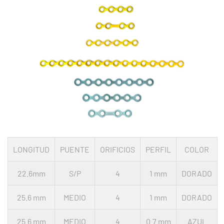
LONGITUD
PUENTE
ORIFICIOS
PERFIL
COLOR
22.6mm
S/P
4
1 mm
DORADO
25.6 mm
MEDIO
4
1 mm
DORADO
25.6 mm
MEDIO
4
0.7 mm
AZUL