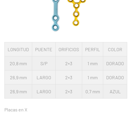
LONGITUD
PUENTE
ORIFICIOS
PERFIL
COLOR
20.8 mm
S/P
2×3
1 mm
DORADO
26.9 mm
LARGO
2×3
1 mm
DORADO
26.9 mm
LARGO
2×3
0.7 mm
AZUL
Placas en X