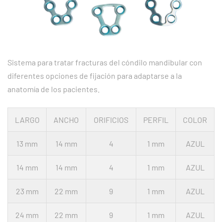
Sistema para tratar fracturas del cóndilo mandibular con
diferentes opciones de fijación para adaptarse a la
anatomía de los pacientes.
LARGO
ANCHO
ORIFICIOS
PERFIL
COLOR
13 mm
14 mm
4
1 mm
AZUL
14 mm
14 mm
4
1 mm
AZUL
23 mm
22 mm
9
1 mm
AZUL
24 mm
22 mm
9
1 mm
AZUL