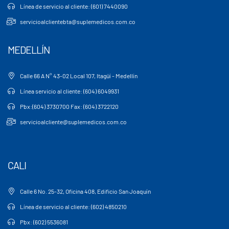
Línea de servicio al cliente: (601) 7440090
servicioalclientebta@suplemedicos.com.co
MEDELLÍN
Calle 66 A N° 43-02 Local 107, Itagüí - Medellín
Línea servicio al cliente: (604) 6049931
Pbx:(604) 3730700 Fax: (604) 3722120
servicioalcliente@suplemedicos.com.co
CALI
Calle 6 No. 25-32, Oficina 408, Edificio San Joaquín
Línea de servicio al cliente: (602) 4850210
Pbx: (602) 5536081