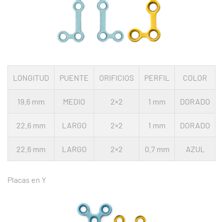
LONGITUD
PUENTE
ORIFICIOS
PERFIL
COLOR
19.6 mm
MEDIO
2×2
1 mm
DORADO
22.6 mm
LARGO
2×2
1 mm
DORADO
22.6 mm
LARGO
2×2
0.7 mm
AZUL
Placas en Y